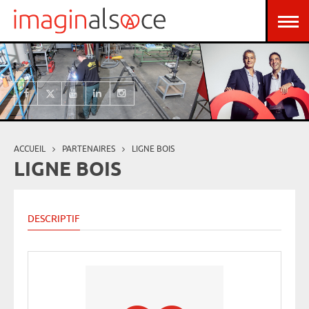
Aller au contenu principal
Panneau de gestion des cookies
ACCUEIL
PARTENAIRES
LIGNE BOIS
Vous êtes ici
LIGNE BOIS
DESCRIPTIF