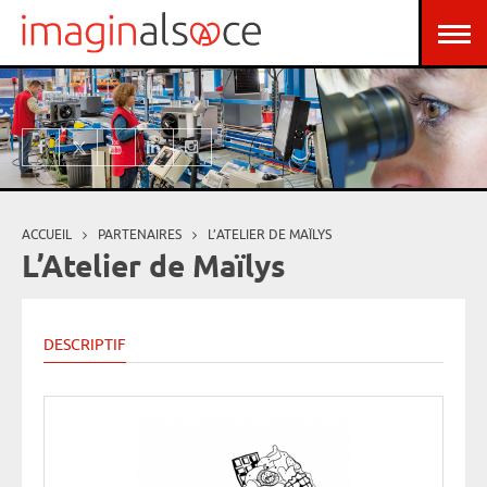
Aller au contenu principal
Panneau de gestion des cookies
ACCUEIL
PARTENAIRES
L’ATELIER DE MAÏLYS
Vous êtes ici
L’Atelier de Maïlys
DESCRIPTIF