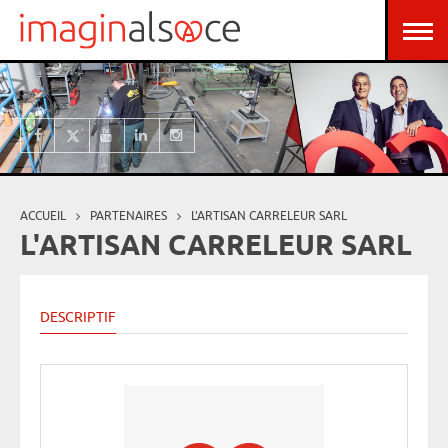
Aller au contenu principal
Panneau de gestion des cookies
ACCUEIL
PARTENAIRES
L'ARTISAN CARRELEUR SARL
Vous êtes ici
L'ARTISAN CARRELEUR SARL
DESCRIPTIF