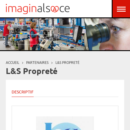
Aller au contenu principal
Panneau de gestion des cookies
ACCUEIL
PARTENAIRES
L&S PROPRETÉ
Vous êtes ici
L&S Propreté
DESCRIPTIF