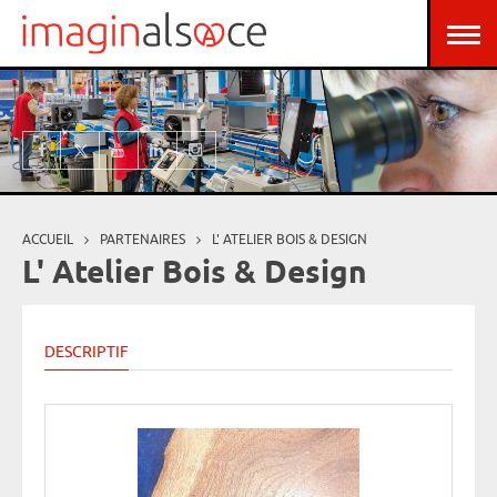
Aller au contenu principal
Panneau de gestion des cookies
ACCUEIL
PARTENAIRES
L' ATELIER BOIS & DESIGN
Vous êtes ici
L' Atelier Bois & Design
DESCRIPTIF