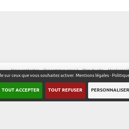
Nous contacter
Qui sommes-nous ?
Plan du site
Mentions l
ôle sur ceux que vous souhaitez activer.
Mentions légales
-
Politiqu
TOUT ACCEPTER
TOUT REFUSER
PERSONNALISE
Une démarche animée par l’ADIRA.
m
alsace.com
ambassadeurs.alsace
excellence.alsace
fabriq