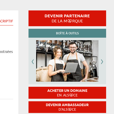
DEVENIR PARTENAIRE
DE LA M
RQUE
CRIPTIF
BOÎTE À OUTILS
botisées
ACHETER UN DOMAINE
EN .ALS
CE
DEVENIR AMBASSADEUR
D'ALS
CE