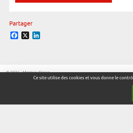
Partager
Facebook
X
LinkedIn
© 2026 - Marque Alsace
Ce site utilise des cookies et vous donne le contr
adira.co