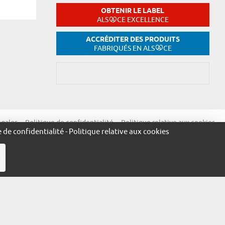
OBTENIR LE LABEL
ALS
CE EXCELLENCE
ACCRÉDITER DES PRODUITS
FABRIQUÉS EN ALS
CE
égales
Politique de confidentialité
Politique relative aux cookies
e de confidentialité
-
Politique relative aux cookies
R
ue.alsace