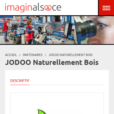
Aller au contenu principal
Panneau de gestion des cookies
ACCUEIL
PARTENAIRES
JODOO NATURELLEMENT BOIS
Vous êtes ici
JODOO Naturellement Bois
DESCRIPTIF