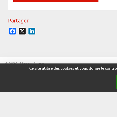
Partager
Facebook
X
LinkedIn
© 2026 - Marque Alsace
Ce site utilise des cookies et vous donne le contr
adira.co