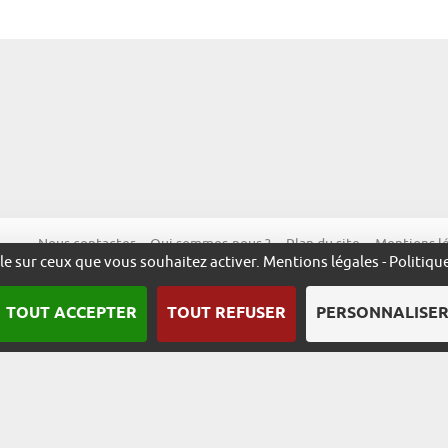
Nous contacter
Qui sommes-nous ?
Plan du site
Mentions l
ôle sur ceux que vous souhaitez activer.
Mentions légales
-
Politiqu
TOUT ACCEPTER
TOUT REFUSER
PERSONNALISE
Une démarche animée par l’ADIRA.
m
alsace.com
ambassadeurs.alsace
excellence.alsace
fabriq