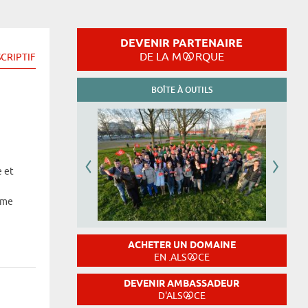
DEVENIR PARTENAIRE
DE LA M
RQUE
CRIPTIF
BOÎTE À OUTILS
e et
hme
ACHETER UN DOMAINE
EN .ALS
CE
DEVENIR AMBASSADEUR
D'ALS
CE