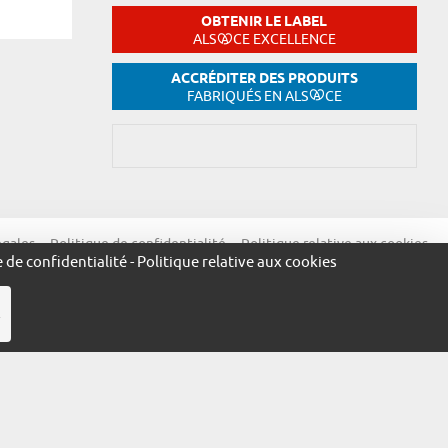
OBTENIR LE LABEL
ALS
CE EXCELLENCE
ACCRÉDITER DES PRODUITS
FABRIQUÉS EN ALS
CE
égales
Politique de confidentialité
Politique relative aux cookies
e de confidentialité
-
Politique relative aux cookies
R
ue.alsace