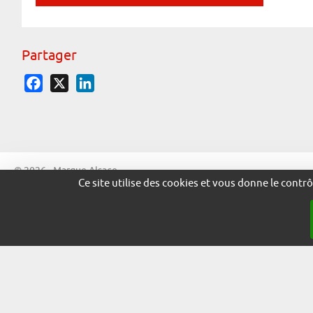
Partager
Facebook
X
LinkedIn
© 2026 - Marque Alsace
Ce site utilise des cookies et vous donne le contr
adira.co