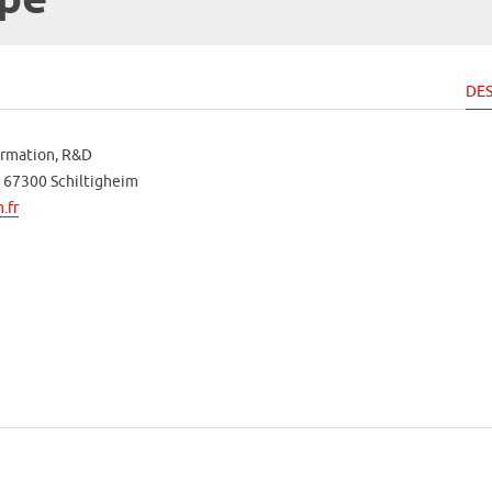
ope
DES
ormation, R&D
- 67300 Schiltigheim
.fr