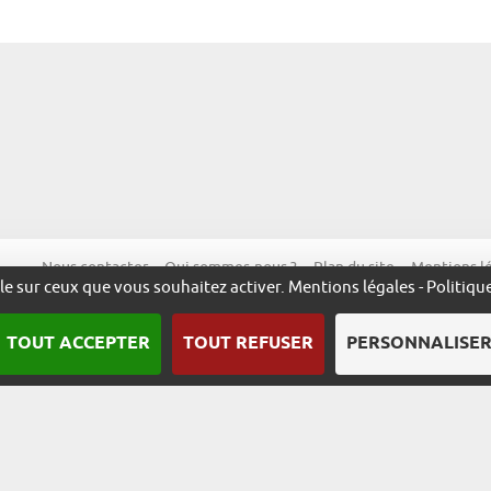
Nous contacter
Qui sommes-nous ?
Plan du site
Mentions l
ôle sur ceux que vous souhaitez activer.
Mentions légales
-
Politiqu
TOUT ACCEPTER
TOUT REFUSER
PERSONNALISE
Une démarche animée par l’ADIRA.
m
alsace.com
ambassadeurs.alsace
excellence.alsace
fabriq