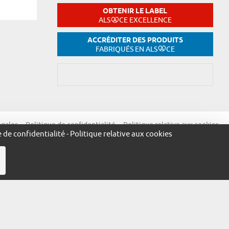
OBTENIR LE LABEL
ALS
CE EXCELLENCE
ACCRÉDITER DES PRODUITS
FABRIQUÉS EN ALS
CE
égales
Politique de confidentialité
Politique relative aux cookies
e de confidentialité
-
Politique relative aux cookies
R
ue.alsace