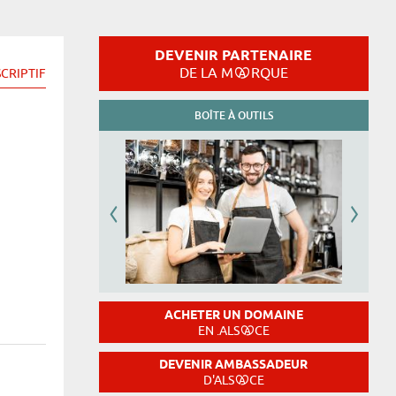
DEVENIR PARTENAIRE
DE LA M
RQUE
CRIPTIF
BOÎTE À OUTILS
ACHETER UN DOMAINE
EN .ALS
CE
DEVENIR AMBASSADEUR
D'ALS
CE