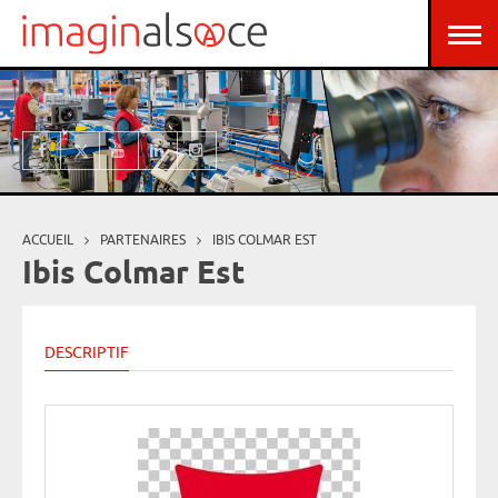
Aller au contenu principal
Panneau de gestion des cookies
ACCUEIL
PARTENAIRES
IBIS COLMAR EST
Vous êtes ici
Ibis Colmar Est
DESCRIPTIF