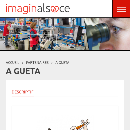
Aller au contenu principal
Panneau de gestion des cookies
ACCUEIL
PARTENAIRES
A GUETA
Vous êtes ici
A GUETA
DESCRIPTIF