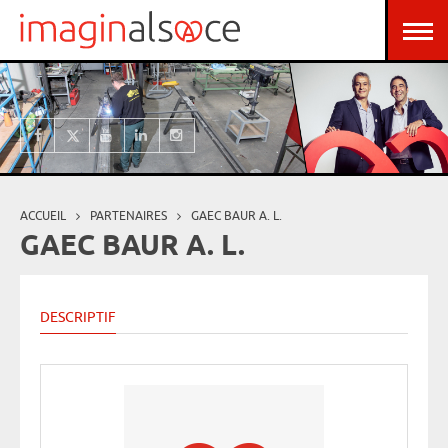
Aller au contenu principal
Panneau de gestion des cookies
ACCUEIL
PARTENAIRES
GAEC BAUR A. L.
Vous êtes ici
GAEC BAUR A. L.
DESCRIPTIF