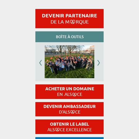
DEVENIR PARTENAIRE
DE LA M
RQUE
BOÎTE À OUTILS
ACHETER UN DOMAINE
EN .ALS
CE
DEVENIR AMBASSADEUR
D'ALS
CE
OBTENIR LE LABEL
ALS
CE EXCELLENCE