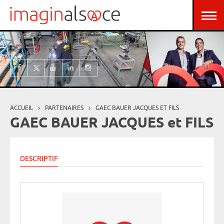
Aller au contenu principal
Panneau de gestion des cookies
ACCUEIL
PARTENAIRES
GAEC BAUER JACQUES ET FILS
Vous êtes ici
GAEC BAUER JACQUES et FILS
DESCRIPTIF