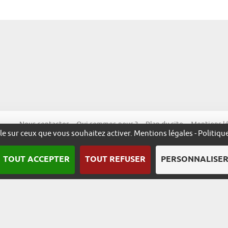
Nous contacter
Qui sommes-nous ?
Plan du site
Mentions l
ôle sur ceux que vous souhaitez activer.
Mentions légales
-
Politiqu
TOUT ACCEPTER
TOUT REFUSER
PERSONNALISE
Une démarche animée par l’ADIRA.
m
alsace.com
ambassadeurs.alsace
excellence.alsace
fabriq