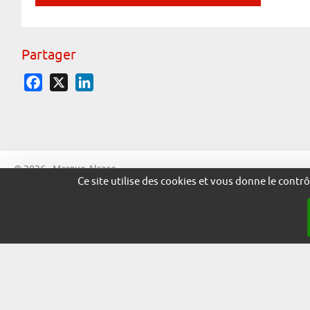
Partager
Facebook
X
LinkedIn
© 2026 - Marque Alsace
Ce site utilise des cookies et vous donne le contr
adira.co