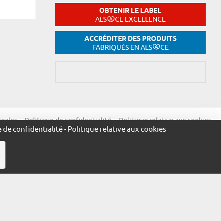
OBTENIR LE LABEL
ALS
CE EXCELLENCE
ACCRÉDITER DES PRODUITS
FABRIQUÉS EN ALS
CE
égales
Politique de confidentialité
Politique relative aux cookies
e de confidentialité
-
Politique relative aux cookies
R
ue.alsace