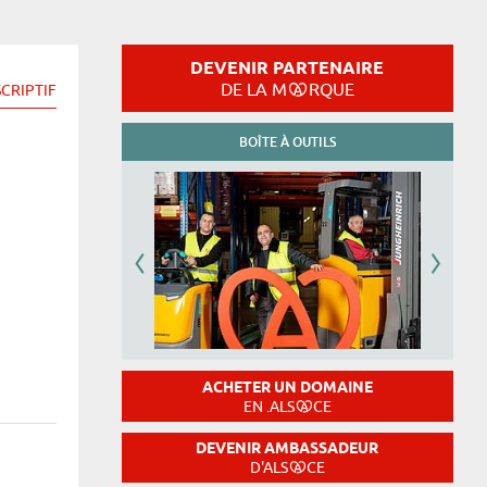
DEVENIR PARTENAIRE
DE LA M
RQUE
CRIPTIF
BOÎTE À OUTILS
ACHETER UN DOMAINE
EN .ALS
CE
DEVENIR AMBASSADEUR
D'ALS
CE