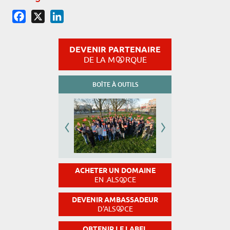
Facebook
X
LinkedIn
DEVENIR PARTENAIRE
DE LA M
RQUE
BOÎTE À OUTILS
ACHETER UN DOMAINE
EN .ALS
CE
DEVENIR AMBASSADEUR
D'ALS
CE
OBTENIR LE LABEL