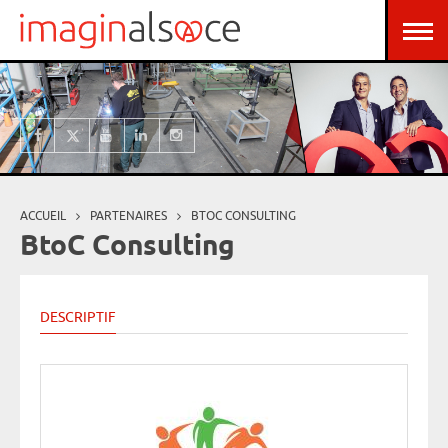
Aller au contenu principal
Panneau de gestion des cookies
ACCUEIL
PARTENAIRES
BTOC CONSULTING
Vous êtes ici
BtoC Consulting
DESCRIPTIF