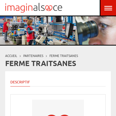
Aller au contenu principal
Panneau de gestion des cookies
ACCUEIL
PARTENAIRES
FERME TRAITSANES
Vous êtes ici
FERME TRAITSANES
DESCRIPTIF