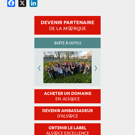
Facebook
X
LinkedIn
DEVENIR PARTENAIRE
DE LA M
RQUE
BOÎTE À OUTILS
ACHETER UN DOMAINE
EN .ALS
CE
DEVENIR AMBASSADEUR
D'ALS
CE
OBTENIR LE LABEL
ALS
CE EXCELLENCE