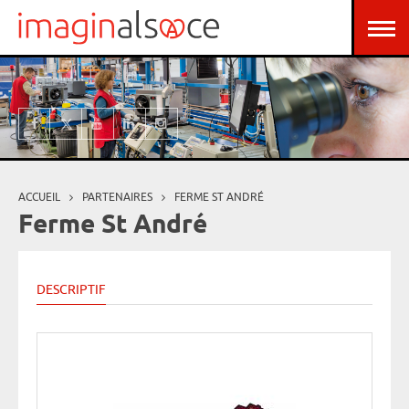
Aller au contenu principal
Panneau de gestion des cookies
ACCUEIL
PARTENAIRES
FERME ST ANDRÉ
Vous êtes ici
Ferme St André
DESCRIPTIF