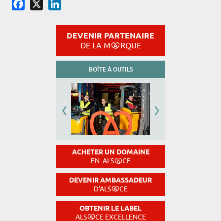
Facebook
X
LinkedIn
DEVENIR PARTENAIRE
DE LA M
RQUE
BOÎTE À OUTILS
ACHETER UN DOMAINE
EN .ALS
CE
DEVENIR AMBASSADEUR
D'ALS
CE
OBTENIR LE LABEL
ALS
CE EXCELLENCE