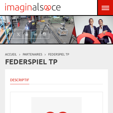
Aller au contenu principal
Panneau de gestion des cookies
ACCUEIL
PARTENAIRES
FEDERSPIEL TP
Vous êtes ici
FEDERSPIEL TP
DESCRIPTIF