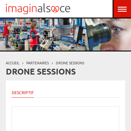
Aller au contenu principal
Panneau de gestion des cookies
ACCUEIL
PARTENAIRES
DRONE SESSIONS
Vous êtes ici
DRONE SESSIONS
DESCRIPTIF