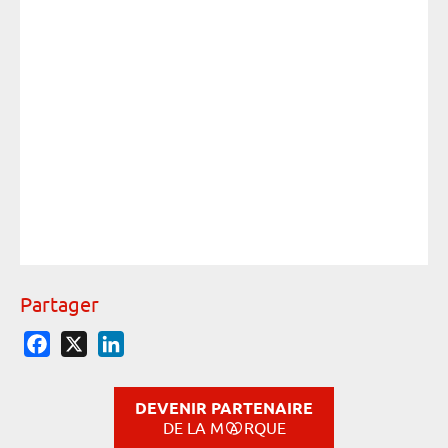
Crédit
CO
Partager
Facebook
X
LinkedIn
DEVENIR PARTENAIRE
DE LA M
RQUE