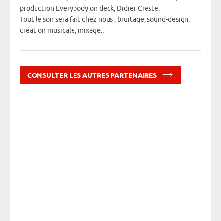
production Everybody on deck, Didier Creste.
Tout le son sera fait chez nous : bruitage, sound-design,
création musicale, mixage..
Des s
CONSULTER LES AUTRES PARTENAIRES
« Les 
situés
Grand 
500 m3