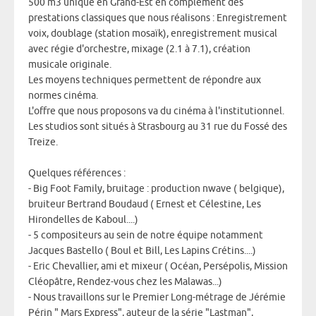
500 m3 unique en Grand-Est en complément des
Un sp
prestations classiques que nous réalisons : Enregistrement
voix, doublage (station mosaïk), enregistrement musical
« J’ai
avec régie d'orchestre, mixage (2.1 à 7.1), création
obtenu
musicale originale.
Strasb
Les moyens techniques permettent de répondre aux
été ch
normes cinéma.
l’imag
L'offre que nous proposons va du cinéma à l'institutionnel.
Compos
Les studios sont situés à Strasbourg au 31 rue du Fossé des
l’anim
Treize.
Will P
quelqu
Quelques références :
Allem
- Big Foot Family, bruitage : production nwave ( belgique),
bruiteur Bertrand Boudaud ( Ernest et Célestine, Les
Le stu
Hirondelles de Kaboul....)
post-p
- 5 compositeurs au sein de notre équipe notamment
Jacques Bastello ( Boul et Bill, Les Lapins Crétins....)
- Eric Chevallier, ami et mixeur ( Océan, Persépolis, Mission
Cléopâtre, Rendez-vous chez les Malawas...)
- Nous travaillons sur le Premier Long-métrage de Jérémie
Périn " Mars Express", auteur de la série "Lastman",