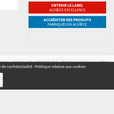
OBTENIR LE LABEL
ALS
CE EXCELLENCE
ACCRÉDITER DES PRODUITS
FABRIQUÉS EN ALS
CE
égales
Politique de confidentialité
Politique relative aux cookies
e de confidentialité
-
Politique relative aux cookies
R
ue.alsace