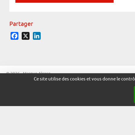
Partager
Facebook
X
LinkedIn
© 2026 - Marque Alsace
Ce site utilise des cookies et vous donne le contr
adira.co