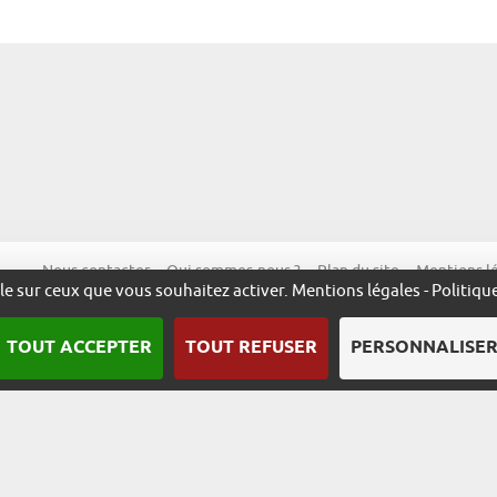
Nous contacter
Qui sommes-nous ?
Plan du site
Mentions l
ôle sur ceux que vous souhaitez activer.
Mentions légales
-
Politiqu
TOUT ACCEPTER
TOUT REFUSER
PERSONNALISE
Une démarche animée par l’ADIRA.
m
alsace.com
ambassadeurs.alsace
excellence.alsace
fabriq