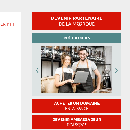
DEVENIR PARTENAIRE
DE LA M
RQUE
CRIPTIF
BOÎTE À OUTILS
ACHETER UN DOMAINE
EN .ALS
CE
DEVENIR AMBASSADEUR
D'ALS
CE