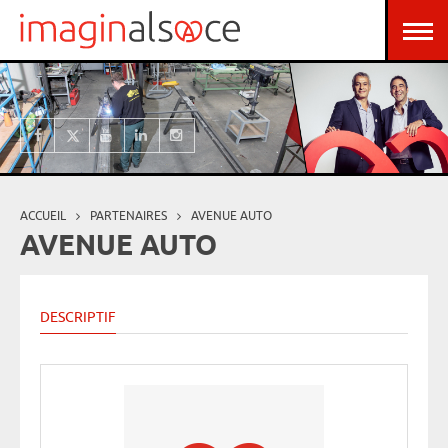
Aller au contenu principal
Panneau de gestion des cookies
ACCUEIL
PARTENAIRES
AVENUE AUTO
Vous êtes ici
AVENUE AUTO
DESCRIPTIF