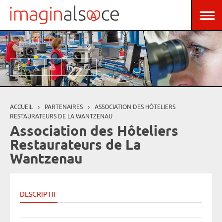
Aller au contenu principal
Panneau de gestion des cookies
ACCUEIL
PARTENAIRES
ASSOCIATION DES HÔTELIERS
Vous êtes ici
RESTAURATEURS DE LA WANTZENAU
Association des Hôteliers
Restaurateurs de La
Wantzenau
DESCRIPTIF