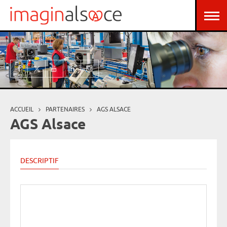
Aller au contenu principal
Panneau de gestion des cookies
ACCUEIL
PARTENAIRES
AGS ALSACE
Vous êtes ici
AGS Alsace
DESCRIPTIF