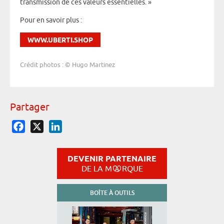
transmission de ces valeurs essentielles. »
Pour en savoir plus :
WWW.UBERTI.SHOP
Crédit photos : © Hugo Martinez
Partager
Facebook
X
LinkedIn
DEVENIR PARTENAIRE
DE LA M
RQUE
BOÎTE À OUTILS