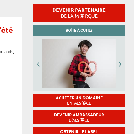
DEVENIR PARTENAIRE
DE LA M
RQUE
'été
BOÎTE À OUTILS
re amis,
ACHETER UN DOMAINE
EN .ALS
CE
DEVENIR AMBASSADEUR
D'ALS
CE
OBTENIR LE LABEL