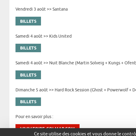
Vendredi 3 août >> Santana
BILLETS
Samedi 4 août >> Kids United
BILLETS
Samedi 4 août >> Nuit Blanche (Martin Solveig + Kungs + Ofen
BILLETS
Dimanche 5 août >> Hard Rock Session (Ghost + Powerwolf + D
BILLETS
Pour en savoir plus :
WWW.FOIRE-COLMAR.COM
Ce site utilise des cookies et vous donne le contr