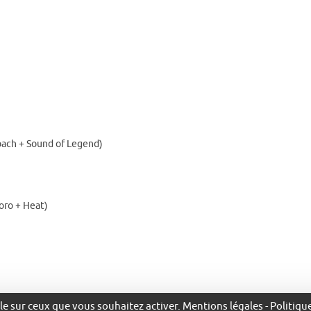
bach + Sound of Legend)
oro + Heat)
ôle sur ceux que vous souhaitez activer.
Mentions légales
-
Politiqu