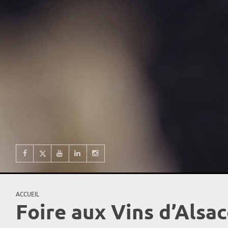
ACCUEIL
Vous êtes ici
Foire aux Vins d’Alsa