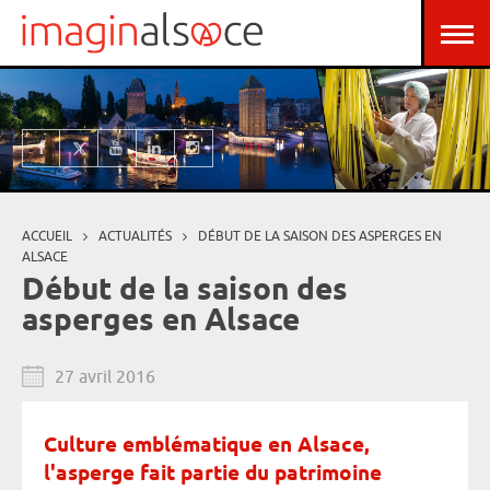
Aller au contenu principal
Panneau de gestion des cookies
ACCUEIL
ACTUALITÉS
DÉBUT DE LA SAISON DES ASPERGES EN
Vous êtes ici
ALSACE
Début de la saison des
asperges en Alsace
27 avril 2016
Culture emblématique en Alsace,
l'asperge fait partie du patrimoine