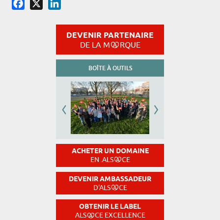
Facebook
X
LinkedIn
DEVENIR PARTENAIRE
DE LA M
RQUE
BOÎTE À OUTILS
ACHETER UN DOMAINE
EN .ALS
CE
DEVENIR AMBASSADEUR
D'ALS
CE
OBTENIR LE LABEL
ALS
CE EXCELLENCE