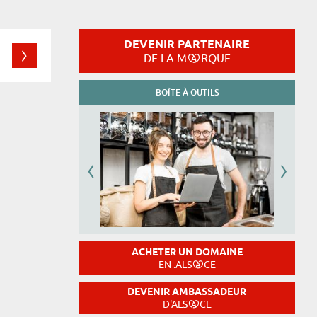
DEVENIR PARTENAIRE
DE LA M
RQUE
BOÎTE À OUTILS
ACHETER UN DOMAINE
EN .ALS
CE
DEVENIR AMBASSADEUR
D'ALS
CE