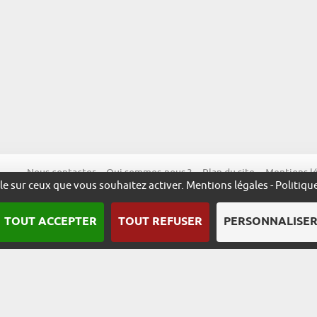
Nous contacter
Qui sommes-nous ?
Plan du site
Mentions l
ôle sur ceux que vous souhaitez activer.
Mentions légales
-
Politiqu
TOUT ACCEPTER
TOUT REFUSER
PERSONNALISE
Une démarche animée par l’ADIRA.
m
alsace.com
ambassadeurs.alsace
excellence.alsace
fabriq