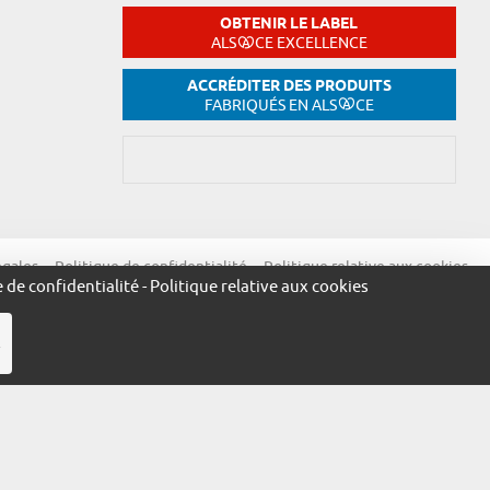
OBTENIR LE LABEL
ALS
CE EXCELLENCE
ACCRÉDITER DES PRODUITS
FABRIQUÉS EN ALS
CE
égales
Politique de confidentialité
Politique relative aux cookies
e de confidentialité
-
Politique relative aux cookies
R
ue.alsace