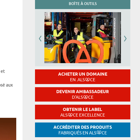
BOÎTE À OUTILS
 et
ACHETER UN DOMAINE
EN .ALS
CE
osé aux
DEVENIR AMBASSADEUR
D'ALS
CE
OBTENIR LE LABEL
ALS
CE EXCELLENCE
ACCRÉDITER DES PRODUITS
FABRIQUÉS EN ALS
CE