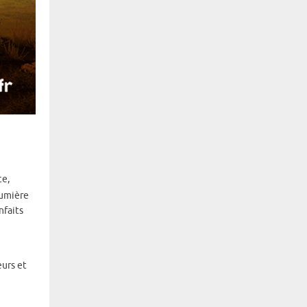
ce,
gumière
nfaits
eurs et