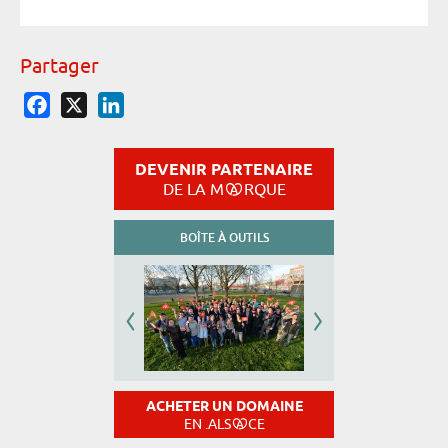
Partager
Facebook
X
LinkedIn
DEVENIR PARTENAIRE
DE LA M
RQUE
BOÎTE À OUTILS
ACHETER UN DOMAINE
EN .ALS
CE