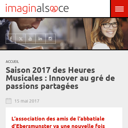
Aller au contenu principal
Panneau de gestion des cookies
ACCUEIL
Vous êtes ici
Saison 2017 des Heures
Musicales : Innover au gré de
passions partagées
15 mai 2017
L’association des amis de l’abbatiale
d’Ebersmunster va une nouvelle fois