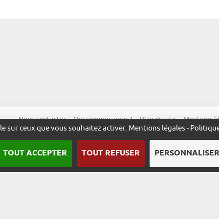
Nous contacter
Qui sommes-nous ?
Plan du site
Mentions l
ôle sur ceux que vous souhaitez activer.
Mentions légales
-
Politiqu
TOUT ACCEPTER
TOUT REFUSER
PERSONNALISE
Une démarche animée par l’ADIRA.
m
alsace.com
ambassadeurs.alsace
excellence.alsace
fabriq