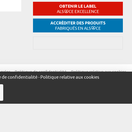
OBTENIR LE LABEL
ALS
CE EXCELLENCE
ACCRÉDITER DES PRODUITS
FABRIQUÉS EN ALS
CE
égales
Politique de confidentialité
Politique relative aux cookies
e de confidentialité
-
Politique relative aux cookies
R
ue.alsace