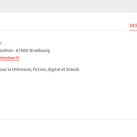
DES
n
poléon - 67000 Strasbourg
evolver.fr
ur la télévision, fiction, digital et brands