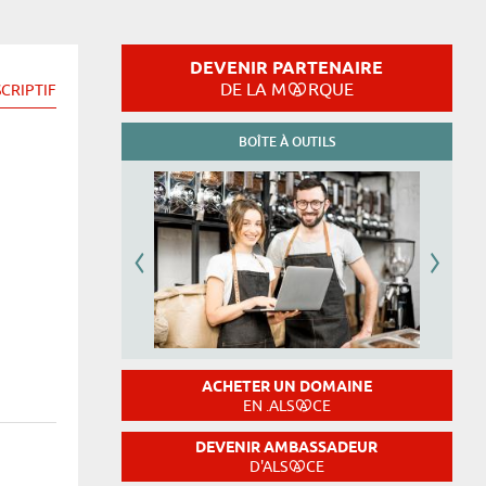
DEVENIR PARTENAIRE
DE LA M
RQUE
CRIPTIF
BOÎTE À OUTILS
ACHETER UN DOMAINE
EN .ALS
CE
DEVENIR AMBASSADEUR
D'ALS
CE