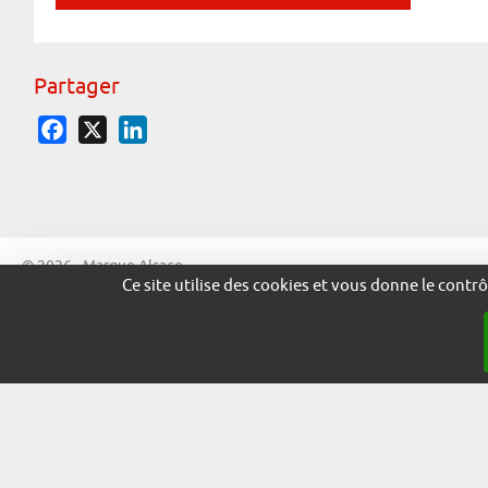
Partager
Facebook
X
LinkedIn
© 2026 - Marque Alsace
Ce site utilise des cookies et vous donne le contr
adira.co