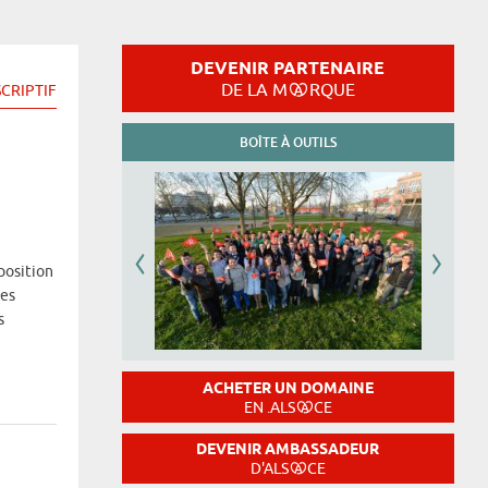
DEVENIR PARTENAIRE
DE LA M
RQUE
CRIPTIF
BOÎTE À OUTILS
position
ses
s
ACHETER UN DOMAINE
EN .ALS
CE
DEVENIR AMBASSADEUR
D'ALS
CE