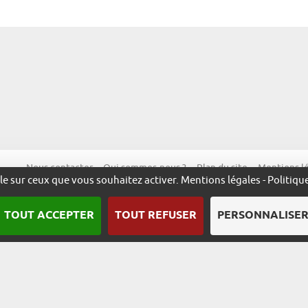
Nous contacter
Qui sommes-nous ?
Plan du site
Mentions l
ôle sur ceux que vous souhaitez activer.
Mentions légales
-
Politiqu
TOUT ACCEPTER
TOUT REFUSER
PERSONNALISE
Une démarche animée par l’ADIRA.
m
alsace.com
ambassadeurs.alsace
excellence.alsace
fabriq