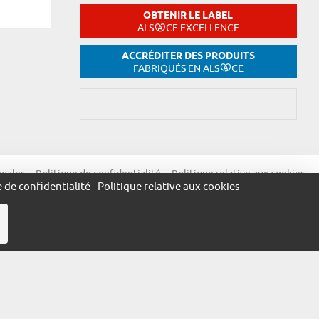
OBTENIR LE LABEL
ALS
CE EXCELLENCE
ACCRÉDITER DES PRODUITS
FABRIQUÉS EN ALS
CE
égales
Politique de confidentialité
Politique relative aux cookies
e de confidentialité
-
Politique relative aux cookies
R
ue.alsace