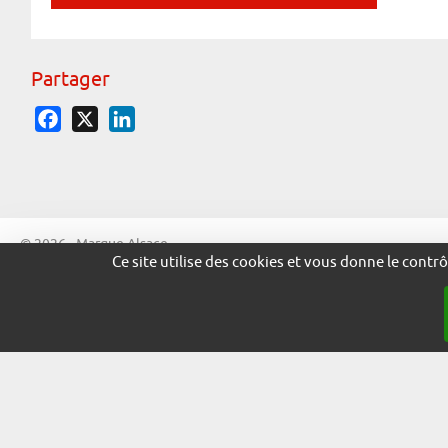
Partager
Facebook
X
LinkedIn
© 2026 - Marque Alsace
Ce site utilise des cookies et vous donne le contr
adira.co