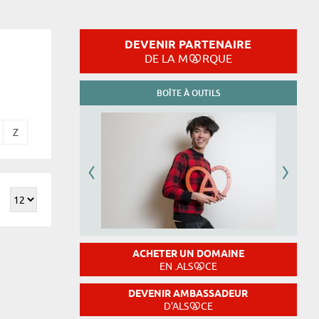
DEVENIR PARTENAIRE
DE LA M
RQUE
BOÎTE À OUTILS
Z
ACHETER UN DOMAINE
EN .ALS
CE
DEVENIR AMBASSADEUR
D'ALS
CE