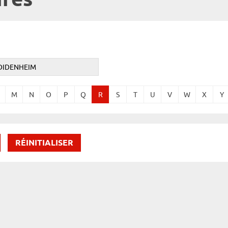
ires
M
N
O
P
Q
R
S
T
U
V
W
X
Y
RÉINITIALISER