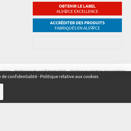
OBTENIR LE LABEL
ALS
CE EXCELLENCE
ACCRÉDITER DES PRODUITS
FABRIQUÉS EN ALS
CE
égales
Politique de confidentialité
Politique relative aux cookies
e de confidentialité
-
Politique relative aux cookies
R
ue.alsace