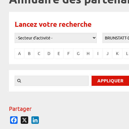
Annuaire des partena
Lancez votre recherche
A
B
C
D
E
F
G
H
I
J
K
L
Partager
Facebook
X
LinkedIn