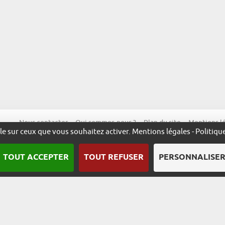
Nous contacter
Qui sommes-nous ?
Plan du site
Mentions l
ôle sur ceux que vous souhaitez activer.
Mentions légales
-
Politiqu
TOUT ACCEPTER
TOUT REFUSER
PERSONNALISE
Une démarche animée par l’ADIRA.
m
alsace.com
ambassadeurs.alsace
excellence.alsace
fabriq