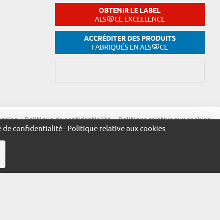
OBTENIR LE LABEL
ALS
CE EXCELLENCE
ACCRÉDITER DES PRODUITS
FABRIQUÉS EN ALS
CE
égales
Politique de confidentialité
Politique relative aux cookies
e de confidentialité
-
Politique relative aux cookies
R
ue.alsace