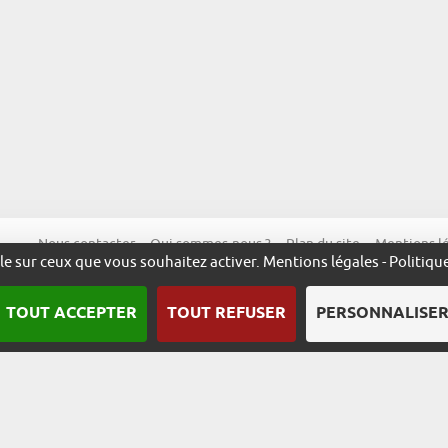
Nous contacter
Qui sommes-nous ?
Plan du site
Mentions l
ôle sur ceux que vous souhaitez activer.
Mentions légales
-
Politiqu
TOUT ACCEPTER
TOUT REFUSER
PERSONNALISE
Une démarche animée par l’ADIRA.
m
alsace.com
ambassadeurs.alsace
excellence.alsace
fabriq