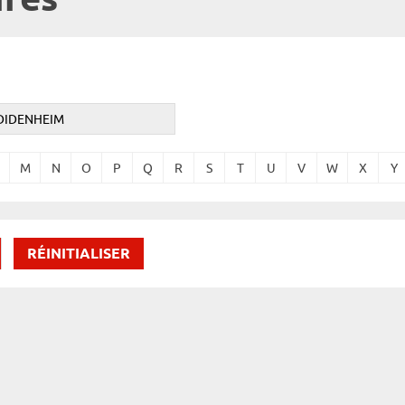
ires
M
N
O
P
Q
R
S
T
U
V
W
X
Y
RÉINITIALISER