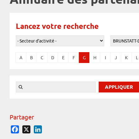
Annuaire des partena
Lancez votre recherche
A
B
C
D
E
F
G
H
I
J
K
L
Partager
Facebook
X
LinkedIn