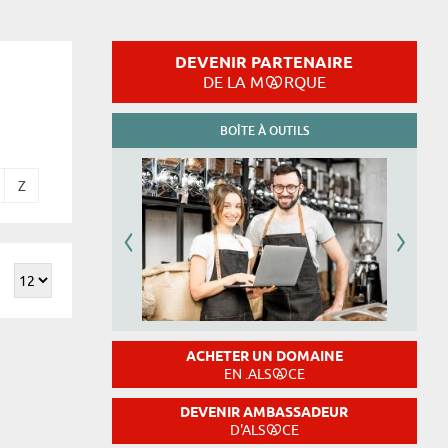
DEVENIR PARTENAIRE
DE LA M
RQUE
BOÎTE À OUTILS
Z
ACHETER UN DOMAINE
EN .ALS
CE
DEVENIR AMBASSADEUR
D'ALS
CE